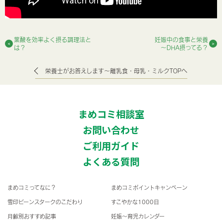
葉酸を効率よく摂る調理法と
妊娠中の食事と栄養
は？
～DHA摂ってる？
栄養士がお答えします～離乳食・母乳・ミルクTOPへ
まめコミ相談室
お問い合わせ
ご利用ガイド
よくある質問
まめコミってなに？
まめコミポイントキャンペーン
雪印ビーンスタークのこだわり
すこやかな1000日
月齢別おすすめ記事
妊娠〜育児カレンダー