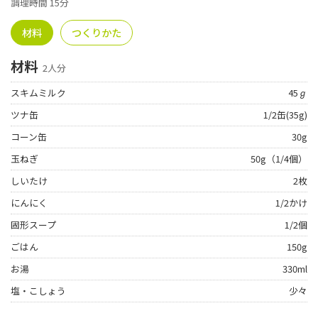
調理時間 15分
材料
つくりかた
材料
2人分
スキムミルク
45ℊ
ツナ缶
1/2缶(35g)
コーン缶
30g
玉ねぎ
50g（1/4個）
しいたけ
2枚
にんにく
1/2かけ
固形スープ
1/2個
ごはん
150g
お湯
330ml
塩・こしょう
少々