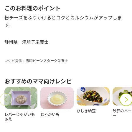
このお料理のポイント
粉チーズをふりかけるとコクとカルシウムがアップしま
す。
静岡県 滝順子栄養士
レシピ提供：雪印ビーンスターク栄養士
おすすめのママ向けレシピ
ひじき納豆
砂肝のハー
レバーじゃがいも
じゃがいも
ー
あえ