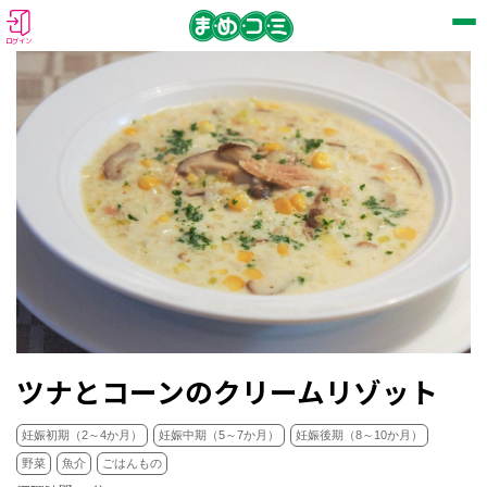
ログイン
ツナとコーンのクリームリゾット
妊娠初期（2～4か月）
妊娠中期（5～7か月）
妊娠後期（8～10か月）
野菜
魚介
ごはんもの