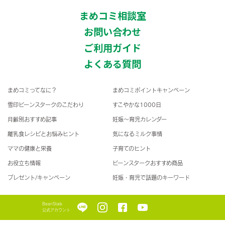
まめコミ相談室
お問い合わせ
ご利用ガイド
よくある質問
まめコミってなに？
まめコミポイントキャンペーン
雪印ビーンスタークのこだわり
すこやかな1000日
月齢別おすすめ記事
妊娠〜育児カレンダー
離乳食レシピとお悩みヒント
気になるミルク事情
ママの健康と栄養
子育てのヒント
お役立ち情報
ビーンスタークおすすめ商品
プレゼント/キャンペーン
妊娠・育児で話題のキーワード
BeanStalk
公式アカウント