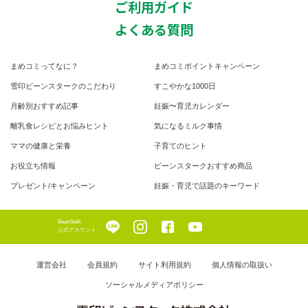
ご利用ガイド
よくある質問
まめコミってなに？
まめコミポイントキャンペーン
雪印ビーンスタークのこだわり
すこやかな1000日
月齢別おすすめ記事
妊娠〜育児カレンダー
離乳食レシピとお悩みヒント
気になるミルク事情
ママの健康と栄養
子育てのヒント
お役立ち情報
ビーンスタークおすすめ商品
プレゼント/キャンペーン
妊娠・育児で話題のキーワード
BeanStalk
公式アカウント
運営会社
会員規約
サイト利用規約
個人情報の取扱い
ソーシャルメディアポリシー