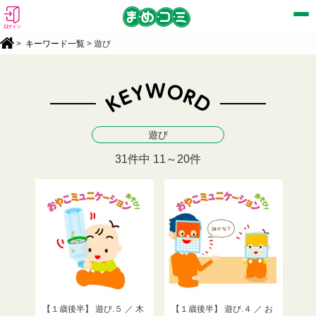
ログイン
>
キーワード一覧
> 遊び
遊び
31件中 11～20件
【１歳後半】 遊び.５ ／ 木
【１歳後半】 遊び.４ ／ お