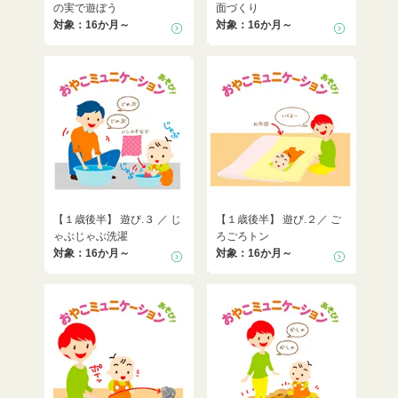
の実で遊ぼう
面づくり
対象：16か月～
対象：16か月～
【１歳後半】 遊び.３ ／ じ
【１歳後半】 遊び.２／ ご
ゃぶじゃぶ洗濯
ろごろトン
対象：16か月～
対象：16か月～