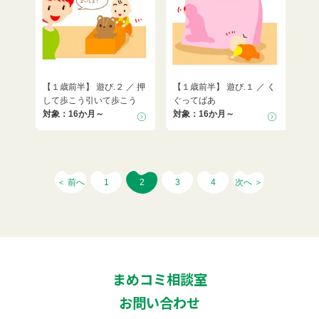
【１歳前半】 遊び.２ ／ 押
【１歳前半】 遊び.１ ／ く
して歩こう引いて歩こう
ぐってばあ
対象：16か月～
対象：16か月～
＜ 前へ
1
2
3
4
次へ ＞
まめコミ相談室
お問い合わせ