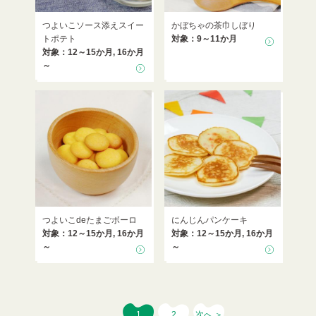
つよいこソース添えスイー
かぼちゃの茶巾しぼり
トポテト
対象：9～11か月
対象：12～15か月, 16か月
～
つよいこdeたまごボーロ
にんじんパンケーキ
対象：12～15か月, 16か月
対象：12～15か月, 16か月
～
～
1
2
次へ ＞