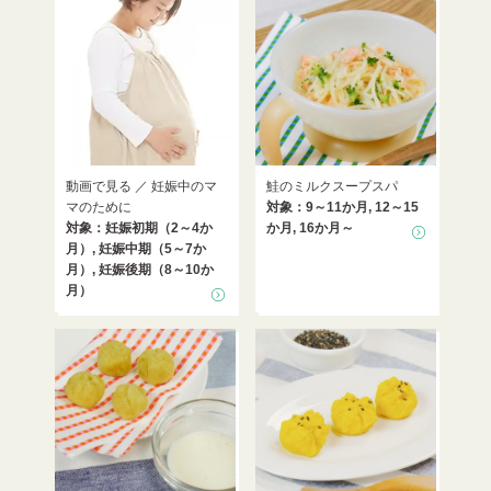
動画で見る ／ 妊娠中のマ
鮭のミルクスープスパ
マのために
対象：9～11か月, 12～15
対象：妊娠初期（2～4か
か月, 16か月～
月）, 妊娠中期（5～7か
月）, 妊娠後期（8～10か
月）