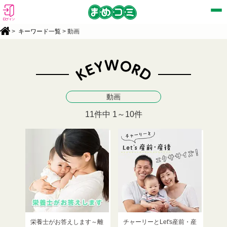
ログイン
>
キーワード一覧
> 動画
動画
11件中 1～10件
栄養士がお答えします～離
チャーリーとLet's産前・産