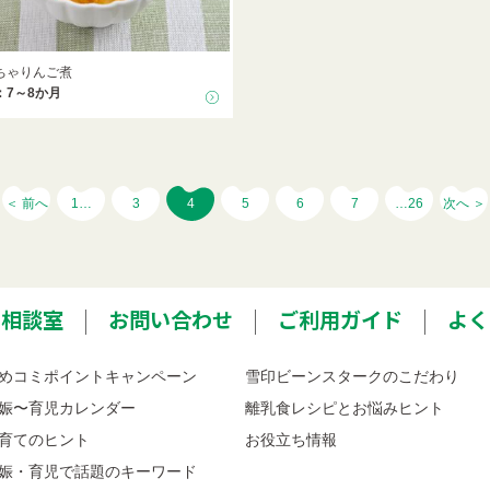
ちゃりんご煮
：7～8か月
＜ 前へ
1…
3
4
5
6
7
…26
次へ ＞
ミ相談室
お問い合わせ
ご利用ガイド
よく
めコミポイントキャンペーン
雪印ビーンスタークのこだわり
娠〜育児カレンダー
離乳食レシピとお悩みヒント
育てのヒント
お役立ち情報
娠・育児で話題のキーワード