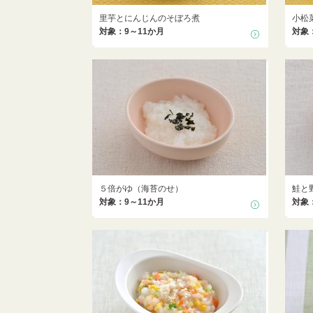
里芋とにんじんのそぼろ煮
小松
対象：9～11か月
対象
５倍がゆ（海苔のせ）
鮭と
対象：9～11か月
対象