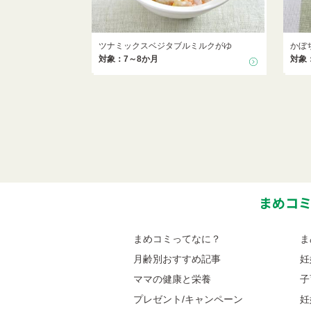
ツナミックスベジタブルミルクがゆ
かぼ
対象：7～8か月
対象
まめコ
まめコミってなに？
ま
月齢別おすすめ記事
妊
ママの健康と栄養
子
プレゼント/キャンペーン
妊