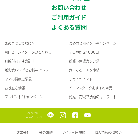
お問い合わせ
ご利用ガイド
よくある質問
まめコミってなに？
まめコミポイントキャンペーン
雪印ビーンスタークのこだわり
すこやかな1000日
月齢別おすすめ記事
妊娠〜育児カレンダー
離乳食レシピとお悩みヒント
気になるミルク事情
ママの健康と栄養
子育てのヒント
お役立ち情報
ビーンスタークおすすめ商品
プレゼント/キャンペーン
妊娠・育児で話題のキーワード
BeanStalk
公式アカウント
運営会社
会員規約
サイト利用規約
個人情報の取扱い