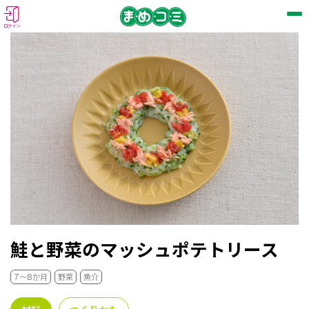
ログイン
鮭と野菜のマッシュポテトリース
7～8か月
野菜
魚介