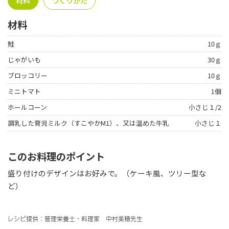
材料
つくりかた
材料
鮭
10ｇ
じゃがいも
30ｇ
ブロッコリー
10ｇ
ミニトマト
1個
ホールコーン
小さじ１/2
調乳した育児ミルク（すこやかM1）、又は温めた牛乳
小さじ１
このお料理のポイント
盛り付けのデザインはお好みで。（ケーキ風、ツリー型な
ど）
レシピ提供：管理栄養士・料理家 中村美穂先生