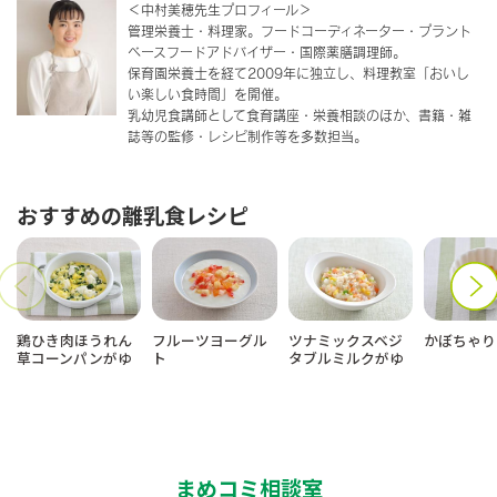
＜中村美穂先生プロフィール＞
管理栄養士・料理家。フードコーディネーター・プラント
ベースフードアドバイザー・国際薬膳調理師。
保育園栄養士を経て2009年に独立し、料理教室「おいし
い楽しい食時間」を開催。
乳幼児食講師として食育講座・栄養相談のほか、書籍・雑
誌等の監修・レシピ制作等を多数担当。
おすすめの離乳食レシピ
鶏ひき肉ほうれん
フルーツヨーグル
ツナミックスベジ
かぼちゃり
草コーンパンがゆ
ト
タブルミルクがゆ
まめコミ相談室