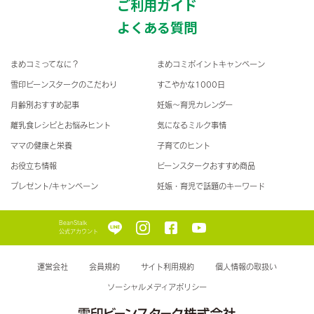
ご利用ガイド
よくある質問
まめコミってなに？
まめコミポイントキャンペーン
雪印ビーンスタークのこだわり
すこやかな1000日
月齢別おすすめ記事
妊娠〜育児カレンダー
離乳食レシピとお悩みヒント
気になるミルク事情
ママの健康と栄養
子育てのヒント
お役立ち情報
ビーンスタークおすすめ商品
プレゼント/キャンペーン
妊娠・育児で話題のキーワード
BeanStalk
公式アカウント
運営会社
会員規約
サイト利用規約
個人情報の取扱い
ソーシャルメディアポリシー