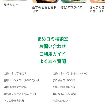
サバカレー
さばタコライス
さんまとき
山芋のとろとろド
のさっぱり
リア
まめコミ相談室
お問い合わせ
ご利用ガイド
よくある質問
まめコミってなに？
まめコミポイントキャンペーン
雪印ビーンスタークのこだわり
すこやかな1000日
月齢別おすすめ記事
妊娠〜育児カレンダー
離乳食レシピとお悩みヒント
気になるミルク事情
ママの健康と栄養
子育てのヒント