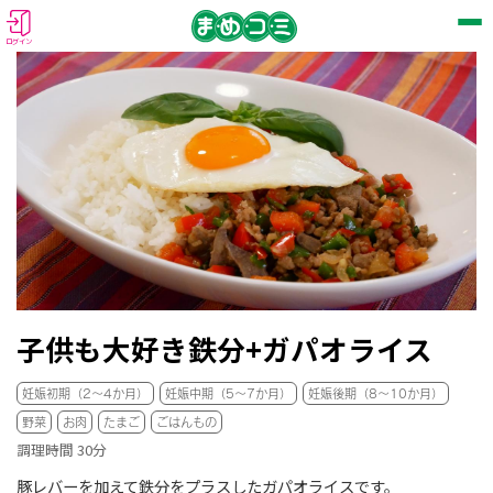
ログイン
子供も大好き鉄分+ガパオライス
妊娠初期（2～4か月）
妊娠中期（5～7か月）
妊娠後期（8～10か月）
野菜
お肉
たまご
ごはんもの
調理時間 30分
豚レバーを加えて鉄分をプラスしたガパオライスです。