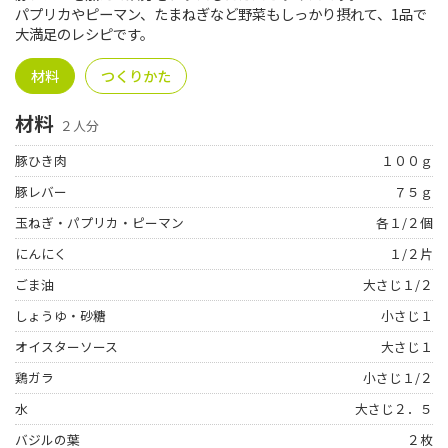
パプリカやピーマン、たまねぎなど野菜もしっかり摂れて、1品で
大満足のレシピです。
材料
つくりかた
材料
２人分
豚ひき肉
１００ｇ
豚レバー
７５ｇ
玉ねぎ・パプリカ・ピーマン
各１/２個
にんにく
１/２片
ごま油
大さじ１/２
しょうゆ・砂糖
小さじ１
オイスターソース
大さじ１
鶏ガラ
小さじ１/２
水
大さじ２．５
バジルの葉
２枚