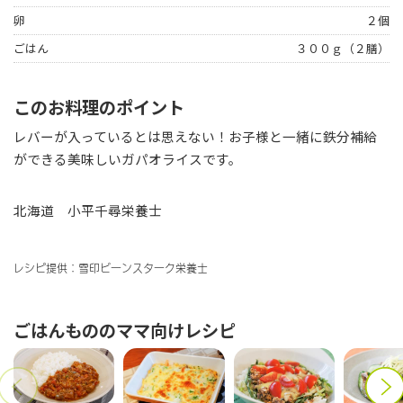
卵
２個
ごはん
３００ｇ（２膳）
このお料理のポイント
レバーが入っているとは思えない！お子様と一緒に鉄分補給
ができる美味しいガパオライスです。
北海道 小平千尋栄養士
レシピ提供：雪印ビーンスターク栄養士
ごはんもの
のママ向けレシピ