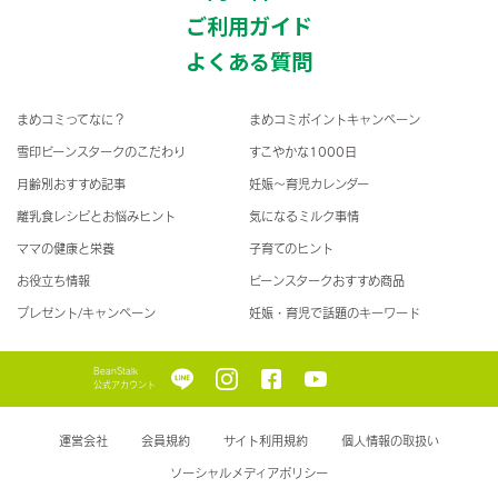
ご利用ガイド
よくある質問
まめコミってなに？
まめコミポイントキャンペーン
雪印ビーンスタークのこだわり
すこやかな1000日
月齢別おすすめ記事
妊娠〜育児カレンダー
離乳食レシピとお悩みヒント
気になるミルク事情
ママの健康と栄養
子育てのヒント
お役立ち情報
ビーンスタークおすすめ商品
プレゼント/キャンペーン
妊娠・育児で話題のキーワード
BeanStalk
公式アカウント
運営会社
会員規約
サイト利用規約
個人情報の取扱い
ソーシャルメディアポリシー