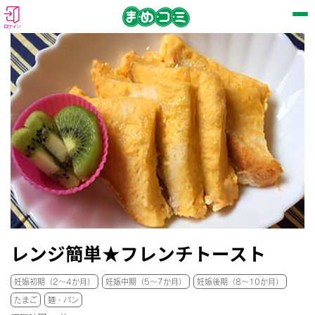
ログイン
レンジ簡単★フレンチトースト
妊娠初期（2～4か月）
妊娠中期（5～7か月）
妊娠後期（8～10か月）
たまご
麺・パン