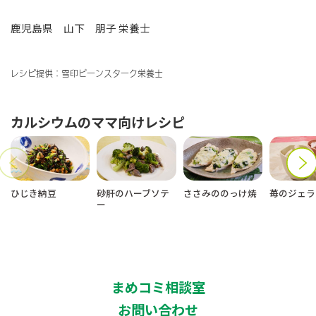
鹿児島県 山下 朋子 栄養士
レシピ提供：雪印ビーンスターク栄養士
カルシウム
のママ向けレシピ
ひじき納豆
砂肝のハーブソテ
ささみののっけ焼
苺のジェラ
ー
まめコミ相談室
お問い合わせ