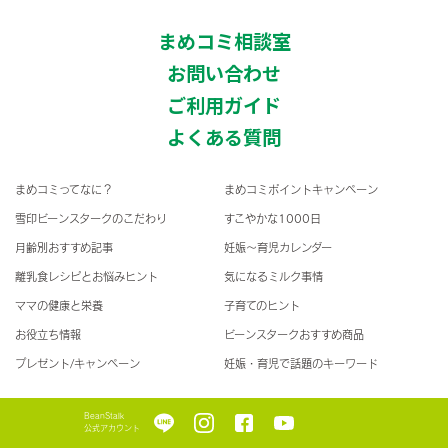
まめコミ相談室
お問い合わせ
ご利用ガイド
よくある質問
まめコミってなに？
まめコミポイントキャンペーン
雪印ビーンスタークのこだわり
すこやかな1000日
月齢別おすすめ記事
妊娠〜育児カレンダー
離乳食レシピとお悩みヒント
気になるミルク事情
ママの健康と栄養
子育てのヒント
お役立ち情報
ビーンスタークおすすめ商品
プレゼント/キャンペーン
妊娠・育児で話題のキーワード
BeanStalk
公式アカウント