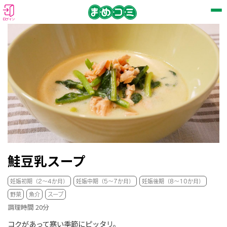
ログイン
鮭豆乳スープ
妊娠初期（2～4か月）
妊娠中期（5～7か月）
妊娠後期（8～10か月）
野菜
魚介
スープ
調理時間 20分
コクがあって寒い季節にピッタリ。