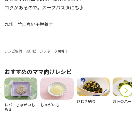
コクがあるので。スープパスタにも♪
九州 竹口真紀子栄養士
レシピ提供：雪印ビーンスターク栄養士
おすすめのママ向けレシピ
ひじき納豆
砂肝のハー
レバーじゃがいも
じゃがいも
ー
あえ