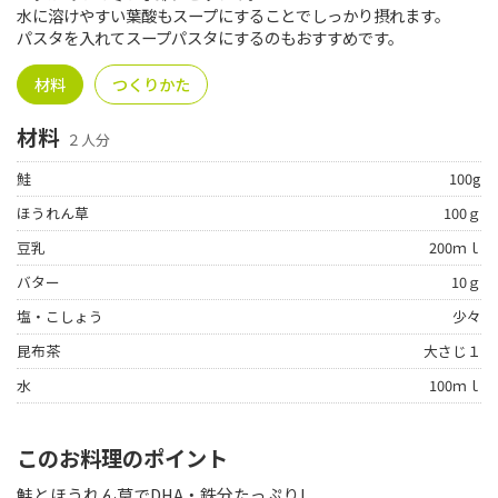
水に溶けやすい葉酸もスープにすることでしっかり摂れます。
パスタを入れてスープパスタにするのもおすすめです。
材料
つくりかた
材料
２人分
鮭
100g
ほうれん草
100ｇ
豆乳
200ｍｌ
バター
10ｇ
塩・こしょう
少々
昆布茶
大さじ１
水
100ｍｌ
このお料理のポイント
鮭とほうれん草でDHA・鉄分たっぷり!