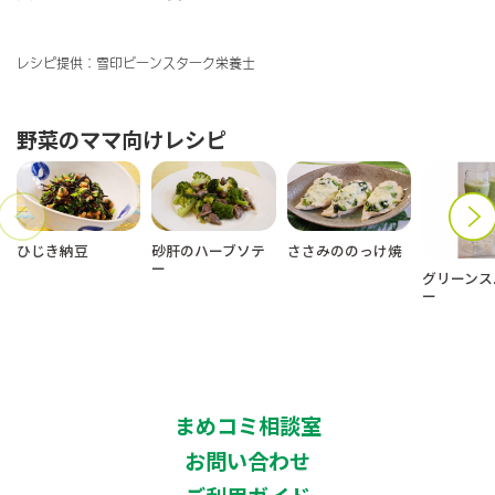
レシピ提供：雪印ビーンスターク栄養士
野菜
のママ向けレシピ
ひじき納豆
砂肝のハーブソテ
ささみののっけ焼
ー
グリーンス
ー
まめコミ相談室
お問い合わせ