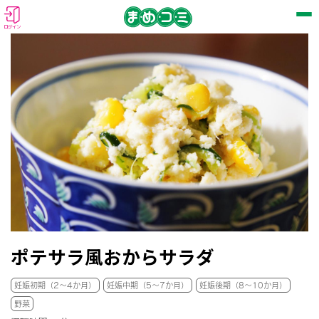
ログイン
ポテサラ風おからサラダ
妊娠初期（2～4か月）
妊娠中期（5～7か月）
妊娠後期（8～10か月）
野菜