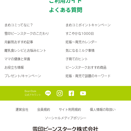
ご利用ガイド
よくある質問
まめコミってなに？
まめコミポイントキャンペーン
雪印ビーンスタークのこだわり
すこやかな1000日
月齢別おすすめ記事
妊娠〜育児カレンダー
離乳食レシピとお悩みヒント
気になるミルク事情
ママの健康と栄養
子育てのヒント
お役立ち情報
ビーンスタークおすすめ商品
プレゼント/キャンペーン
妊娠・育児で話題のキーワード
BeanStalk
公式アカウント
運営会社
会員規約
サイト利用規約
個人情報の取扱い
ソーシャルメディアポリシー