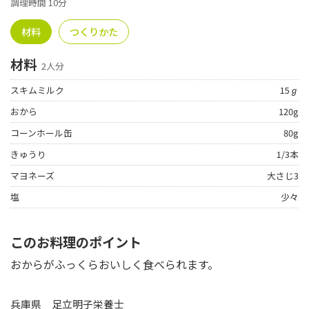
調理時間 10分
材料
つくりかた
材料
2人分
スキムミルク
15ℊ
おから
120g
コーンホール缶
80g
きゅうり
1/3本
マヨネーズ
大さじ3
塩
少々
このお料理のポイント
おからがふっくらおいしく食べられます。
兵庫県 足立明子栄養士