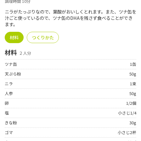
調理時間 10分
ニラがたっぷりなので、葉酸がおいしくとれます。また、ツナ缶を
汁ごと使っているので、ツナ缶のDHAを残さず食べることができ
ます。
材料
つくりかた
材料
２人分
ツナ缶
1缶
天ぷら粉
50g
ニラ
1束
人参
50g
卵
1/2個
塩
小さじ1/4
きな粉
30g
ゴマ
小さじ2杯