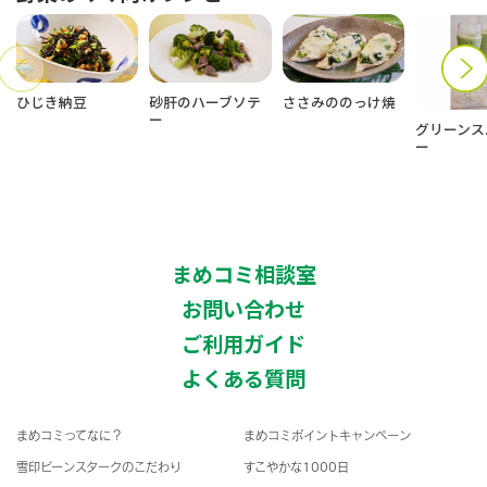
ひじき納豆
砂肝のハーブソテ
ささみののっけ焼
ー
グリーンス
ー
まめコミ相談室
お問い合わせ
ご利用ガイド
よくある質問
まめコミってなに？
まめコミポイントキャンペーン
雪印ビーンスタークのこだわり
すこやかな1000日