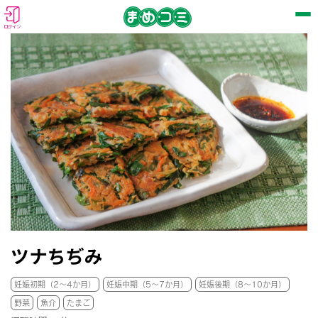
ログイン
ツナちぢみ
妊娠初期（2～4か月）
妊娠中期（5～7か月）
妊娠後期（8～10か月）
野菜
魚介
たまご