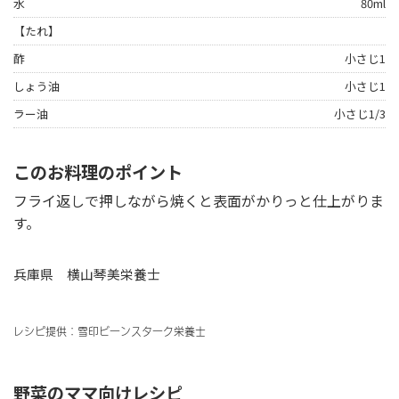
水
80ml
【たれ】
酢
小さじ1
しょう油
小さじ1
ラー油
小さじ1/3
このお料理のポイント
フライ返しで押しながら焼くと表面がかりっと仕上がりま
す。
兵庫県 横山琴美栄養士
レシピ提供：雪印ビーンスターク栄養士
野菜
のママ向けレシピ